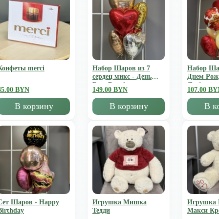
Конфеты merci
Набор Шаров из 7
Набор Ша
сердец микс - День
Днем Рож
Всех Влюбленных
Люблю
45.00 BYN
149.00 BYN
107.00 BY
В корзину
В корзину
В к
Сет Шаров - Happy
Игрушка Мишка
Игрушка
Birthday
Тедди
Mакси К