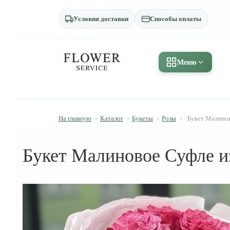
Условия доставки
Способы оплаты
Меню
На главную
-
Каталог
-
Букеты
-
Розы
-
Букет Малинов
Букет Малиновое Суфле из