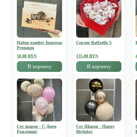
Набор конфет Impresso
Сердце Raffaello S
Premium
50.00 BYN
135.00 BYN
В корзину
В корзину
Сет шаров - С Днем
Сет Шаров - Happy
Рождения!
Birthday