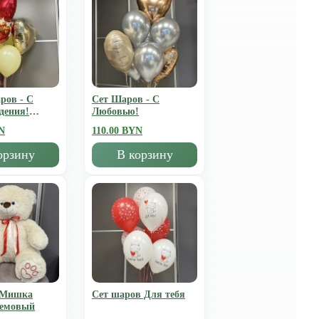
ров - С
Сет Шаров - С
дения!
Любовью!
N
110.00 BYN
орзину
В корзину
 Мишка
Сет шаров Для тебя
ремовый