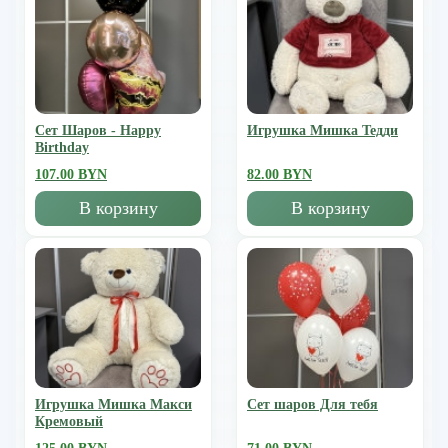
Сет Шаров - Happy
Игрушка Мишка Тедди
Birthday
107.00 BYN
82.00 BYN
В корзину
В корзину
Игрушка Мишка Mакси
Сет шаров Для тебя
Кремовый