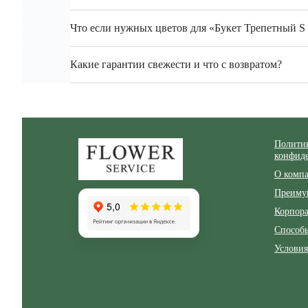
Что если нужных цветов для «Букет Трепетный S и
Какие гарантии свежести и что с возвратом?
Zakazcvetov.by
Полити
конфид
О комп
Преиму
Корпор
Способ
Условия