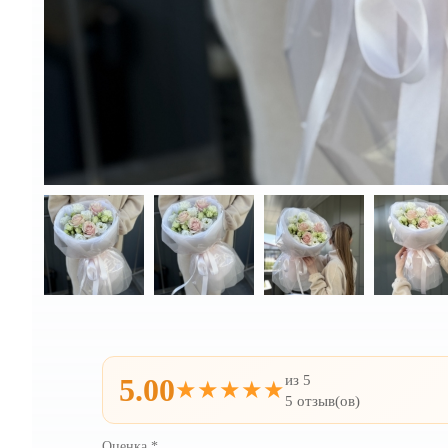
из 5
5.00
★★★★★
5 отзыв(ов)
Оценка
*