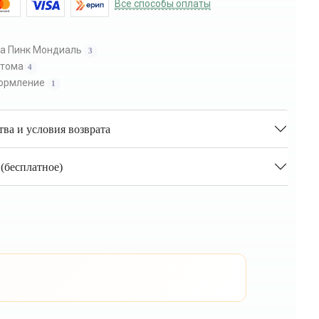
Все способы оплаты
а Пинк Мондиаль
3
стома
4
ормление
1
тва и условия возврата
(бесплатное)