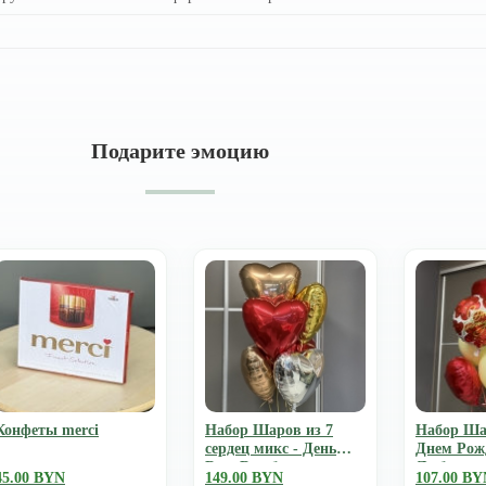
Подарите эмоцию
Конфеты merci
Набор Шаров из 7
Набор Ша
сердец микс - День
Днем Рож
Всех Влюбленных
Люблю
45.00 BYN
149.00 BYN
107.00 BY