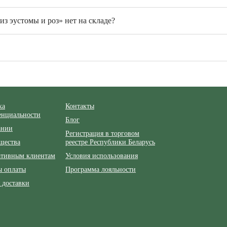
з эустомы и роз» нет на складе?
ка
Контакты
енциальности
Блог
ании
Регистрация в торговом
щества
реестре Республики Беларусь
ативным клиентам
Условия использования
ы оплаты
Программа лояльности
 доставки