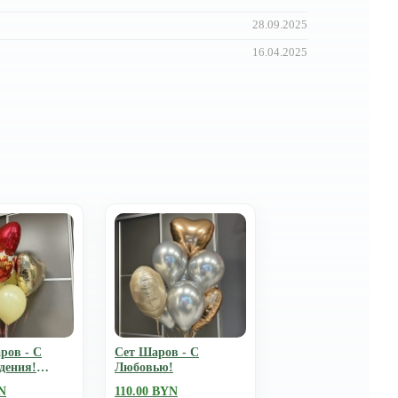
28.09.2025
16.04.2025
ров - С
Сет Шаров - С
дения!
Любовью!
N
110.00 BYN