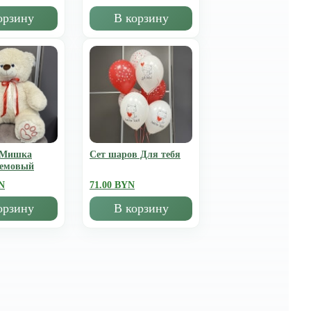
орзину
В корзину
 Мишка
Сет шаров Для тебя
ремовый
N
71.00 BYN
орзину
В корзину