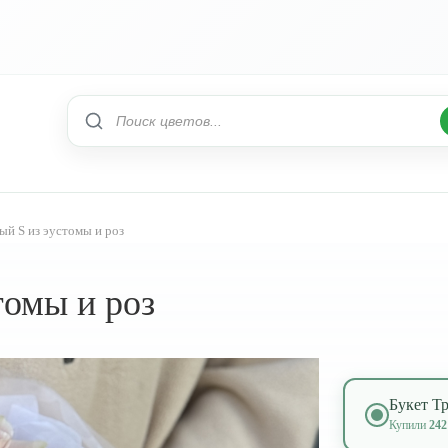
ый S из эустомы и роз
томы и роз
Букет Тр
Купили
242