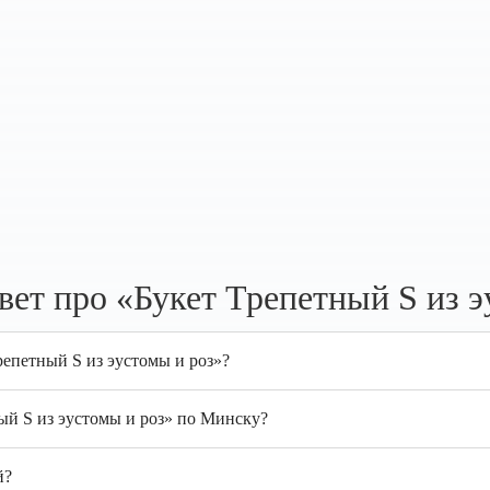
ет про «Букет Трепетный S из э
репетный S из эустомы и роз»?
ый S из эустомы и роз» по Минску?
й?