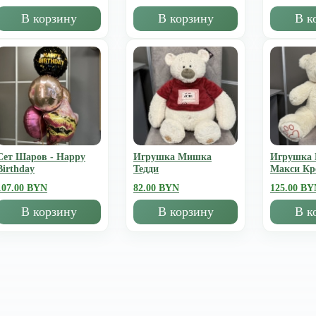
В корзину
В корзину
В к
Сет Шаров - Happy
Игрушка Мишка
Игрушка
Birthday
Тедди
Mакси К
107.00 BYN
82.00 BYN
125.00 BY
В корзину
В корзину
В к