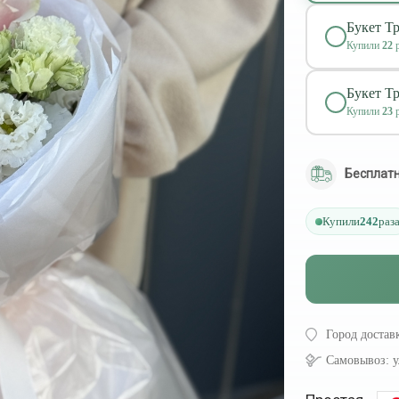
Букет Т
Купили
22
р
Букет Т
Купили
23
р
Бесплатн
Купили
242
раз
Город достав
Самовывоз:
у