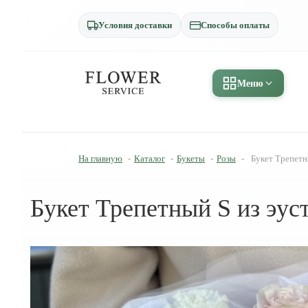
Условия доставки
Способы оплаты
Меню
На главную
-
Каталог
-
Букеты
-
Розы
-
Букет Трепетн
Букет Трепетный S из эус