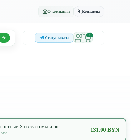
О компании
Контакты
0
Статус заказа
епетный S из эустомы и роз
131.00 BYN
раза