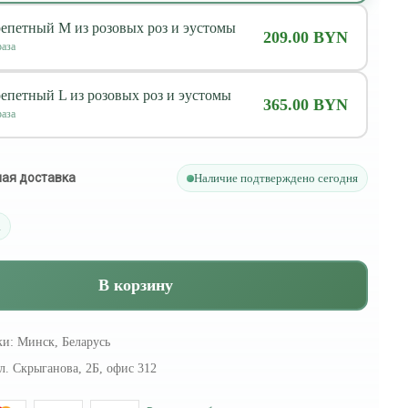
репетный M из розовых роз и эустомы
209.00 BYN
аза
репетный L из розовых роз и эустомы
365.00 BYN
аза
ая доставка
Наличие подтверждено сегодня
а
В корзину
ки:
Минск, Беларусь
л. Скрыганова, 2Б, офис 312