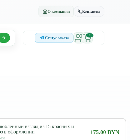
О компании
Контакты
0
Статус заказа
любленный взгляд из 15 красных и
оз в оформлении
175.00 BYN
аза