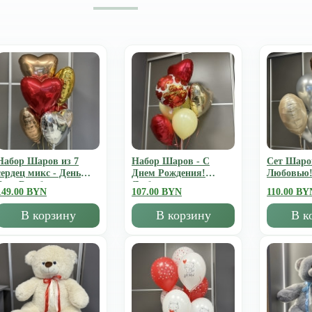
Набор Шаров из 7
Набор Шаров - С
Сет Шаро
сердец микс - День
Днем Рождения!
Любовью
Всех Влюбленных
Люблю
149.00 BYN
107.00 BYN
110.00 BY
В корзину
В корзину
В к