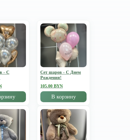
в - С
Сет шаров - С Днем
!
Рождения!
N
105.00 BYN
орзину
В корзину