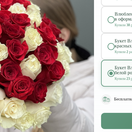
Влюблен
в оформ
Купили
38
р
Букет В
красных
Купили
2
ра
Букет В
белой ро
Купили
23
р
Бесплатн