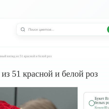
ный взгляд из 51 красной и белой роз
из 51 красной и белой роз
Букет В
белых р
Купили
83
р