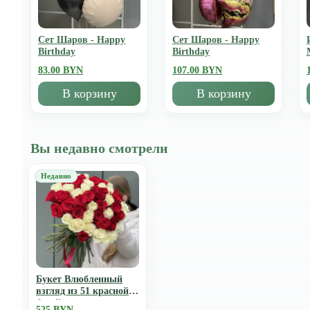
Сет Шаров - Happy
Сет Шаров - Happy
Birthday
Birthday
83.00 BYN
107.00 BYN
В корзину
В корзину
Вы недавно смотрели
Букет Влюбленный
взгляд из 51 красной и
белой роз
525 BYN