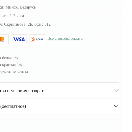
ки:
Минск, Беларусь
вить:
1-2 часа
л. Скрыганова, 2Б, офис 312
Все способы оплаты
а белая
25
а красная
26
рмление -лента
тва и условия возврата
(бесплатное)