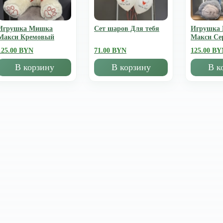
Игрушка Мишка
Сет шаров Для тебя
Игрушка
Mакси Кремовый
Mакси Се
125.00 BYN
71.00 BYN
125.00 BY
В корзину
В корзину
В к