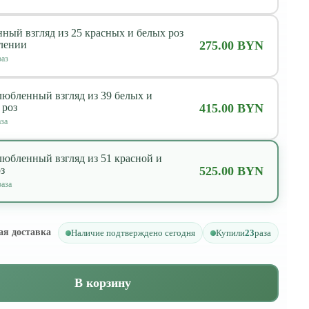
ный взгляд из 25 красных и белых роз
лении
275.00 BYN
аз
любленный взгляд из 39 белых и
 роз
415.00 BYN
за
любленный взгляд из 51 красной и
з
525.00 BYN
аза
ая доставка
Наличие подтверждено сегодня
Купили
23
раза
В корзину