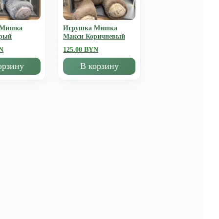
 Мишка
Игрушка Мишка
рый
Mакси Коричневый
N
125.00 BYN
орзину
В корзину