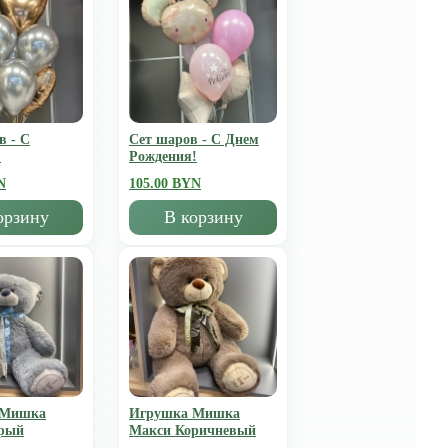
в - С
Сет шаров - С Днем
!
Рождения!
N
105.00 BYN
орзину
В корзину
 Мишка
Игрушка Мишка
рый
Mакси Коричневый