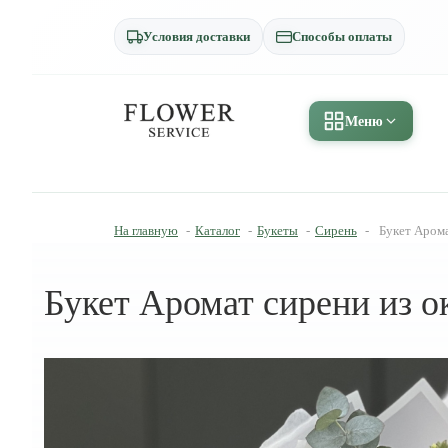
Условия доставки
Способы оплаты
Меню
На главную
-
Каталог
-
Букеты
-
Сирень
-
Букет Арома
Букет Аромат сирени из о