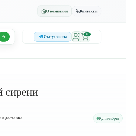
О компании
Контакты
0
Статус заказа
й сирени
ая доставка
Купили
5
раз