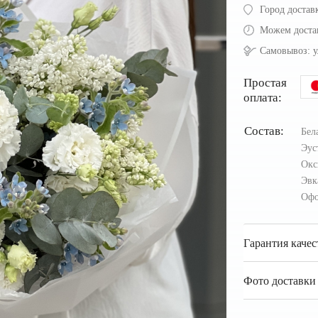
Город достав
Можем доста
Самовывоз:
у
Простая
оплата:
Состав:
Бел
Эус
Окс
Эвк
Офо
Гарантия качес
Фото доставки 