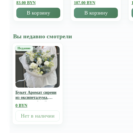
83.00 BYN
107.00 BYN
В корзину
В корзину
Вы недавно смотрели
Букет Аромат сирени
из оксипеталума,
эустомы и белой
0 BYN
сирени
Нет в наличии