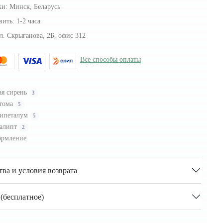
ки:
Минск, Беларусь
вить:
1-2 часа
л. Скрыганова, 2Б, офис 312
Все способы оплаты
ая сирень
3
тома
5
ипеталум
5
алипт
2
рмление
тва и условия возврата
(бесплатное)