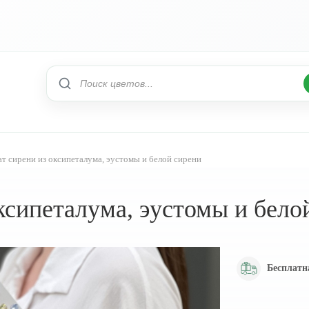
т сирени из оксипеталума, эустомы и белой сирени
ксипеталума, эустомы и бело
Бесплатн