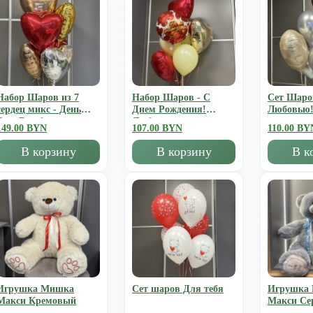
Набор Шаров из 7
Набор Шаров - С
Сет Шаро
сердец микс - День
Днем Рождения!
Любовью
Всех Влюбленных
Люблю
149.00 BYN
107.00 BYN
110.00 BY
В корзину
В корзину
В к
Игрушка Мишка
Сет шаров Для тебя
Игрушка
Mакси Кремовый
Mакси Се