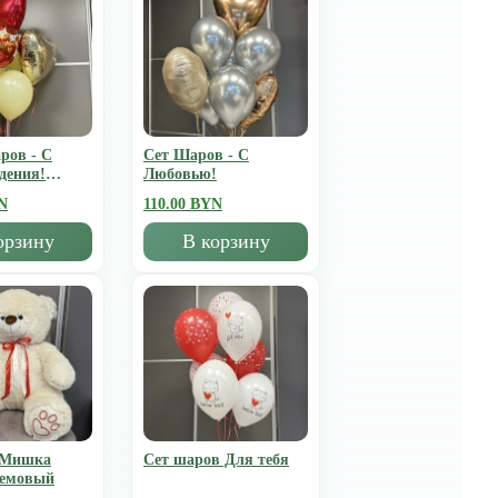
ров - С
Сет Шаров - С
дения!
Любовью!
N
110.00 BYN
орзину
В корзину
 Мишка
Сет шаров Для тебя
ремовый