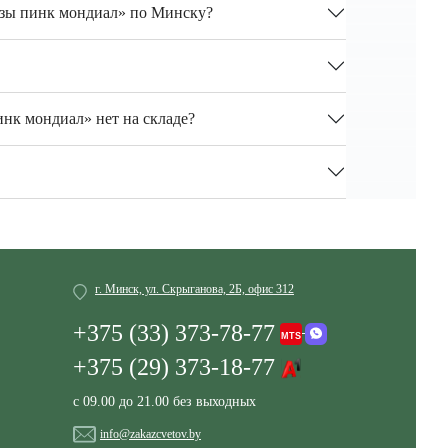
розы пинк мондиал» по Минску?
инк мондиал» нет на складе?
г. Минск, ул. Скрыганова, 2Б, офис 312
+375 (33) 373-78-77
+375 (29) 373-18-77
с 09.00 до 21.00 без выходных
info@zakazcvetov.by