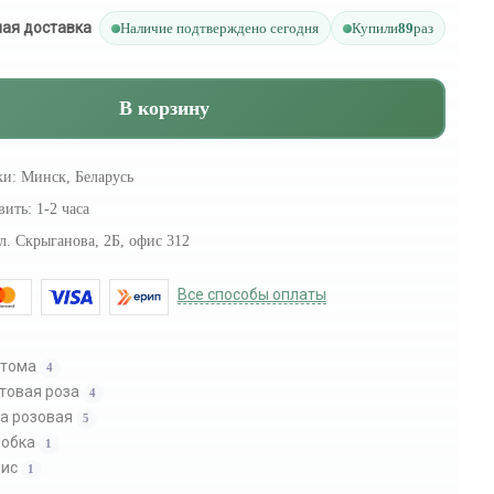
ая доставка
Наличие подтверждено сегодня
Купили
89
раз
В корзину
ки:
Минск, Беларусь
вить:
1-2 часа
л. Скрыганова, 2Б, офис 312
Все способы оплаты
стома
4
товая роза
4
а розовая
5
робка
1
зис
1