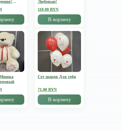
дения!
Любовью!
N
110.00 BYN
орзину
В корзину
 Мишка
Сет шаров Для тебя
ремовый
N
71.00 BYN
орзину
В корзину