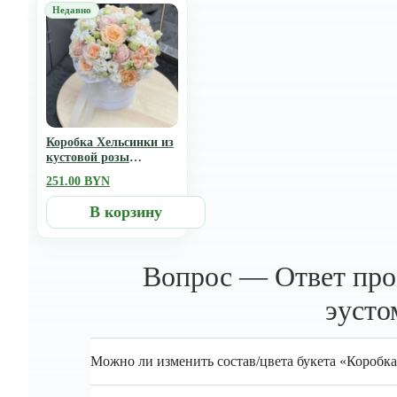
Коробка Хельсинки из
кустовой розы
морнинг стар, эустомы
251.00 BYN
и одноголовой розы
пинк мондиал
В корзину
Вопрос — Ответ про 
эусто
Можно ли изменить состав/цвета букета «Коробк