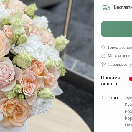
Бесплатн
Город достав
Можем доста
Самовывоз:
у
Простая
оплата:
Состав:
Эу
Кус
Роз
Ко
Оа