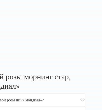
й розы морнинг стар,
ндиал»
овой розы пинк мондиал»?