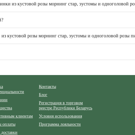
синки из кустовой розы морнинг стар, эустомы и одноголовой 
й?
из кустовой розы морнинг стар, эустомы и одноголовой розы п
ка
Контакты
енциальности
Блог
ании
Регистрация в торговом
щества
реестре Республики Беларусь
ативным клиентам
Условия использования
ы оплаты
Программа лояльности
 доставки