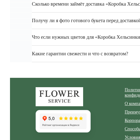
Сколько времени займёт доставка «Коробка Хель
Получу ли я фото готового букета перед доставко
Что если нужных цветов для «Коробка Хельсинки 
Какие гарантии свежести и что с возвратом?
Zakazcvetov.by
Полити
конфид
О комп
Преиму
Корпор
Способ
Условия