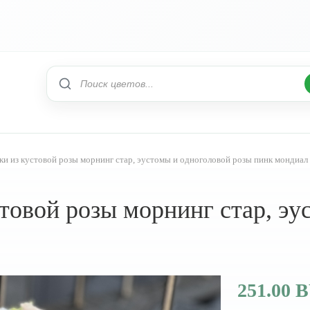
и из кустовой розы морнинг стар, эустомы и одноголовой розы пинк мондиал
товой розы морнинг стар, эу
251.00 