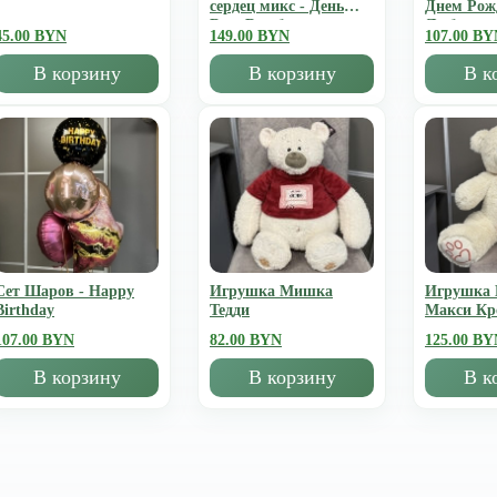
сердец микс - День
Днем Рож
Всех Влюбленных
Люблю
45.00 BYN
149.00 BYN
107.00 BY
В корзину
В корзину
В к
Сет Шаров - Happy
Игрушка Мишка
Игрушка
Birthday
Тедди
Mакси К
107.00 BYN
82.00 BYN
125.00 BY
В корзину
В корзину
В к