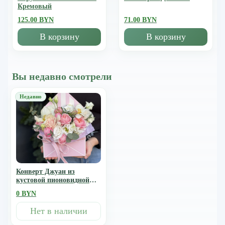
Кремовый
125.00 BYN
71.00 BYN
В корзину
В корзину
Вы недавно смотрели
Конверт Джуан из
кустовой пионовидной
розы, эустомы,
0 BYN
тюльпанов и
альстромерии
Нет в наличии