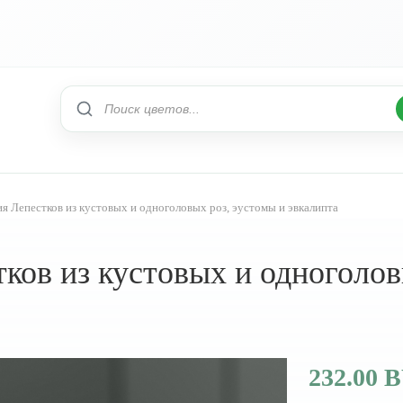
 Лепестков из кустовых и одноголовых роз, эустомы и эвкалипта
ов из кустовых и одноголов
232.00 