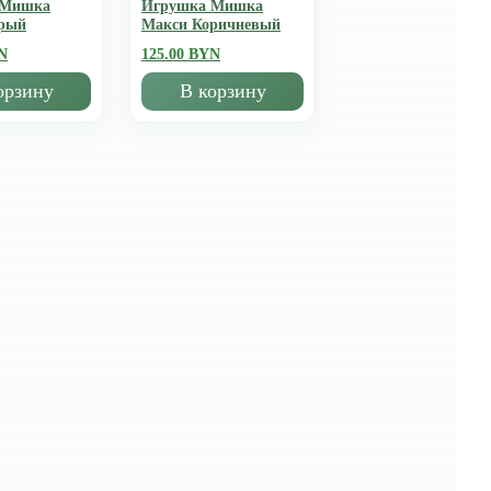
 Мишка
Игрушка Мишка
рый
Mакси Коричневый
N
125.00 BYN
орзину
В корзину