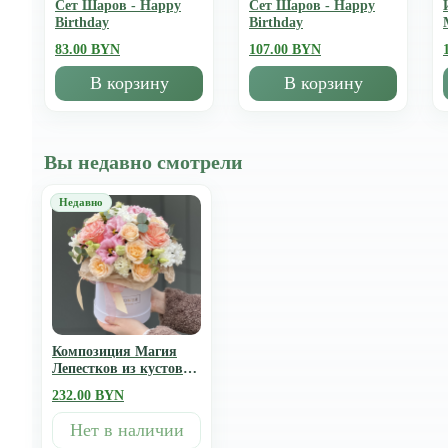
Сет Шаров - Happy
Сет Шаров - Happy
Birthday
Birthday
83.00 BYN
107.00 BYN
В корзину
В корзину
Вы недавно смотрели
Композиция Магия
Лепестков из кустовых
и одноголовых роз,
232.00 BYN
эустомы и эвкалипта
Нет в наличии