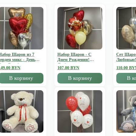
Набор Шаров из 7
Набор Шаров - С
Сет Шаро
сердец микс - День
Днем Рождения!
Любовью
Всех Влюбленных
Люблю
149.00 BYN
107.00 BYN
110.00 BY
В корзину
В корзину
В к