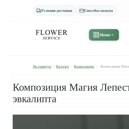
Условия доставки
Способы оплаты
Меню
На главную
-
Каталог
-
Композиции
-
Композиция Магия
Композиция Магия Лепестк
эвкалипта