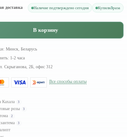
ая доставка
Наличие подтверждено сегодня
Купили
3
раза
В корзину
ки:
Минск, Беларусь
вить:
1-2 часа
л. Скрыганова, 2Б, офис 312
Все способы оплаты
а Кахала
3
товые розы
3
тома
2
зантема
3
алипт
ис