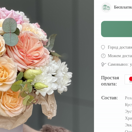
Бесплатн
Город достав
Можем доста
Самовывоз:
у
Простая
оплата:
Состав:
Роз
Кус
Эус
Хри
Эвк
Оаз