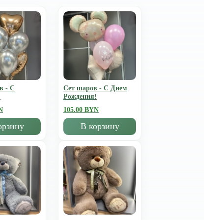
в - С
Сет шаров - С Днем
!
Рождения!
N
105.00 BYN
орзину
В корзину