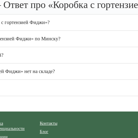
 Ответ про «Коробка с гортензи
а с гортензией Фиджи»?
ртензией Фиджи» по Минску?
й?
ей Фиджи» нет на складе?
ка
Контакты
енциальности
Блог
ании