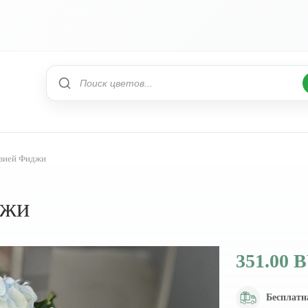
нзией Фиджи
джи
351.00 
Бесплатн