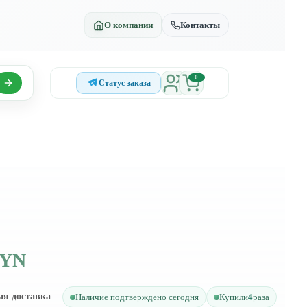
О компании
Контакты
0
Статус заказа
BYN
ая доставка
Наличие подтверждено сегодня
Купили
4
раза