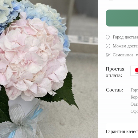
Город достав
Можем доста
Самовывоз:
у
Простая
оплата:
Состав:
Гор
Кор
Оаз
Офо
Гарантия качес