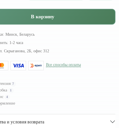
В корзину
ки:
Минск, Беларусь
вить:
1-2 часа
л. Скрыганова, 2Б, офис 312
Все способы оплаты
тензия
7
обка
1
ис
4
рмление
тва и условия возврата