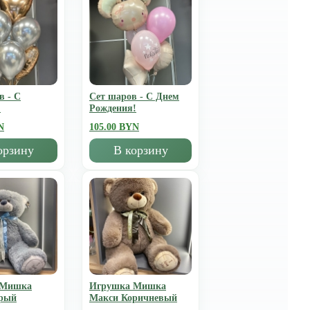
в - С
Сет шаров - С Днем
!
Рождения!
N
105.00 BYN
орзину
В корзину
 Мишка
Игрушка Мишка
рый
Mакси Коричневый