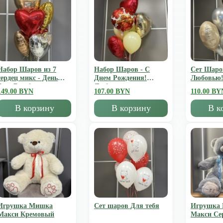
Набор Шаров из 7
Набор Шаров - С
Сет Шаро
сердец микс - День
Днем Рождения!
Любовью
Всех Влюбленных
Люблю
149.00 BYN
107.00 BYN
110.00 BY
В корзину
В корзину
В к
Игрушка Мишка
Сет шаров Для тебя
Игрушка
Mакси Кремовый
Mакси Се