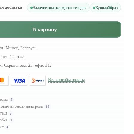
ая доставка
Наличие подтверждено сегодня
Купили
50
раз
В корзину
ки:
Минск, Беларусь
вить:
1-2 часа
л. Скрыганова, 2Б, офис 312
Все способы оплаты
тома
5
товая пионовидная роза
15
сташ
2
обка
1
ис
4