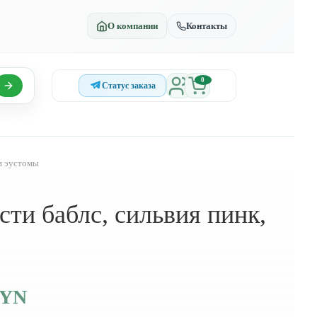
О компании
Контакты
0
Статус заказа
и эустомы
ти баблс, сильвия пинк,
BYN