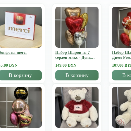
Конфеты merci
Набор Шаров из 7
Набор Ша
сердец микс - День
Днем Рож
Всех Влюбленных
Люблю
45.00 BYN
149.00 BYN
107.00 BY
В корзину
В корзину
В к