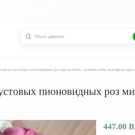
ная из кустовых пионовидных роз мисти баблс, сильвия пинк, мэнсфилд парк 
устовых пионовидных роз мис
447.00 