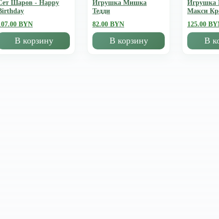
Сет Шаров - Happy
Игрушка Мишка
Игрушка
Birthday
Тедди
Mакси К
107.00 BYN
82.00 BYN
125.00 BY
В корзину
В корзину
В к