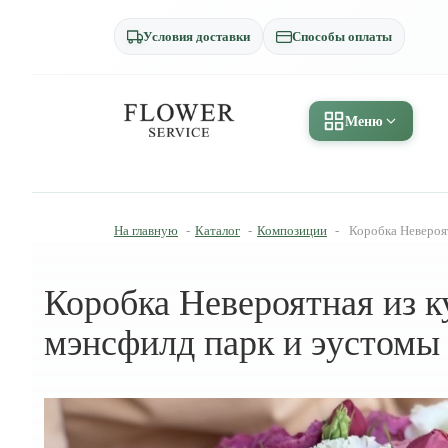
Условия доставки
Способы оплаты
Меню
На главную
-
Каталог
-
Композиции
-
Коробка Невероят
Коробка Невероятная из к
мэнсфилд парк и эустомы