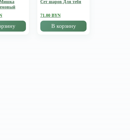
 Мишка
Сет шаров Для тебя
ремовый
N
71.00 BYN
орзину
В корзину