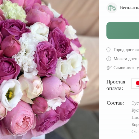
Бесплатн
Город достав
Можем доста
Самовывоз:
у
Простая
оплата:
Состав:
Эус
Кус
Пи
Кор
Оза