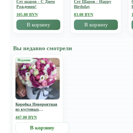
Сет шаров - С Днем
Сет Шаров - Happy
Рождения!
Birthday
105.00 BYN
83.00 BYN
В корзину
В корзину
Вы недавно смотрели
Коробка Невероятная
из кустовых
пионовидных роз
447.00 BYN
мисти баблс, сильвия
пинк, мэнсфилд парк
В корзину
и эустомы