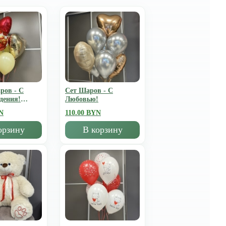
ров - С
Сет Шаров - С
дения!
Любовью!
N
110.00 BYN
орзину
В корзину