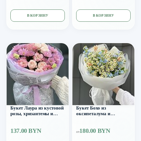
В КОРЗИНУ
В КОРЗИНУ
Букет Лаура из кустовой
Букет Бохо из
розы, хризантемы и
оксипеталума и
эустомы
танацетума
137.00 BYN
180.00 BYN
от