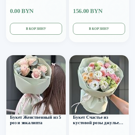
розы и тласпи
розы, эустомы и
эвкалипта
0.00 BYN
156.00 BYN
В КОРЗИНУ
В КОРЗИНУ
Букет Женственный из 5
Букет Счастье из
роз и эвкалипта
кустовой розы джульета,
морнинг стар и эустомы