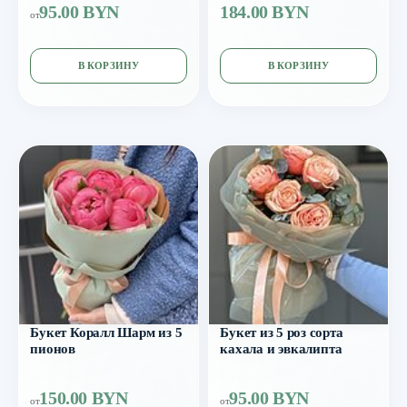
95.00 BYN
184.00 BYN
от
В КОРЗИНУ
В КОРЗИНУ
Букет Коралл Шарм из 5
Букет из 5 роз сорта
пионов
кахала и эвкалипта
150.00 BYN
95.00 BYN
от
от