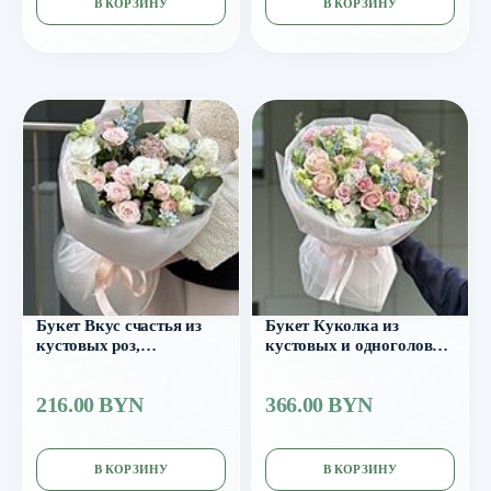
В КОРЗИНУ
В КОРЗИНУ
Букет Вкус счастья из
Букет Куколка из
кустовых роз,
кустовых и одноголовых
оксипеталума, эустомы и
роз, оксипеталума,
др.
эустомы, тласпии и
216.00 BYN
366.00 BYN
эвкалипта
В КОРЗИНУ
В КОРЗИНУ