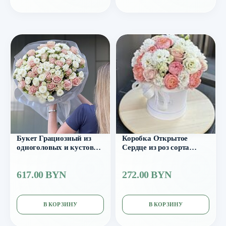
Букет Грациозный из
Коробка Открытое
одноголовых и кустовых
Сердце из роз сорта
роз
джульетта, эустомы и роз
пинк мондиаль
617.00 BYN
272.00 BYN
В КОРЗИНУ
В КОРЗИНУ