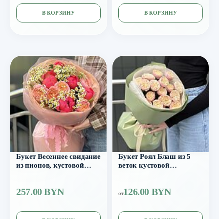
В КОРЗИНУ
В КОРЗИНУ
Букет Весеннее свидание
Букет Роял Блаш из 5
из пионов, кустовой
веток кустовой
розы и танацетума
пионовидной розы
257.00 BYN
126.00 BYN
от