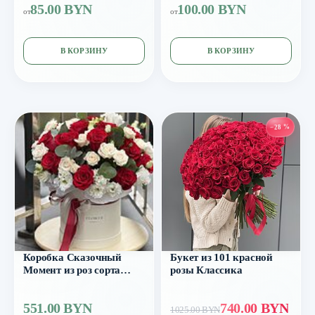
85.00 BYN
100.00 BYN
от
от
В КОРЗИНУ
В КОРЗИНУ
−28 %
Коробка Сказочный
Букет из 101 красной
Момент из роз сорта
розы Классика
фридом, роял порцелина,
эустомы и эвкалипта
551.00 BYN
740.00 BYN
1025.00 BYN