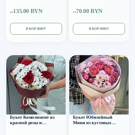
135.00 BYN
70.00 BYN
от
от
В КОРЗИНУ
В КОРЗИНУ
Букет Комплимент из
Букет Юбилейный
красной розы и
Мини из кустовых
хризантемы
пионовидных роз и
хризантемы