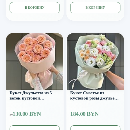
В КОРЗИНУ
В КОРЗИНУ
Букет Джульетта из 5
Букет Счастье из
веток кустовой
кустовой розы джульета,
пионовидной розы
морнинг стар и эустомы
130.00 BYN
184.00 BYN
от