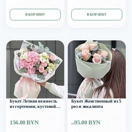
В КОРЗИНУ
В КОРЗИНУ
Букет Летняя нежность
Букет Женственный из 5
из гортензии, кустовой
роз и эвкалипта
розы, эустомы и
эвкалипта
156.00 BYN
95.00 BYN
от