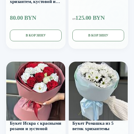
хризантем, кустовой и
одноголовой роз
80.00 BYN
125.00 BYN
от
В КОРЗИНУ
В КОРЗИНУ
Букет Искра с красными
Букет Ромашка из 5
розами и эустомой
веток хризантемы