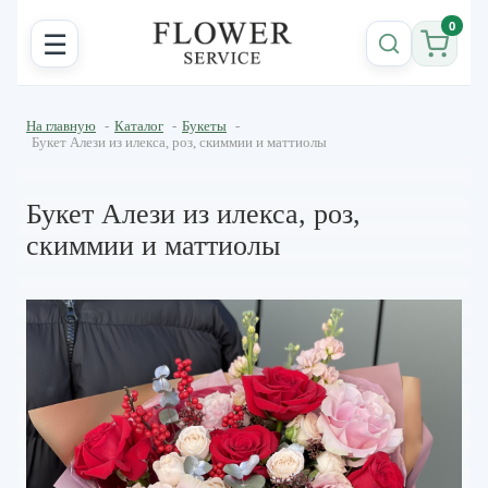
0
☰
На главную
-
Каталог
-
Букеты
-
Букет Алези из илекса, роз, скиммии и маттиолы
Букет Алези из илекса, роз,
скиммии и маттиолы