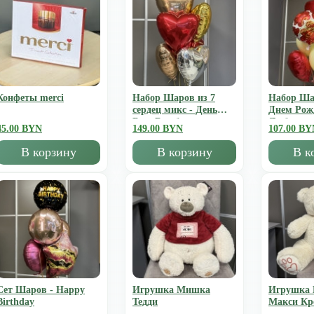
Конфеты merci
Набор Шаров из 7
Набор Ша
сердец микс - День
Днем Рож
Всех Влюбленных
Люблю
45.00 BYN
149.00 BYN
107.00 BY
В корзину
В корзину
В к
Сет Шаров - Happy
Игрушка Мишка
Игрушка
Birthday
Тедди
Mакси К