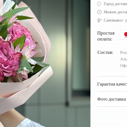
Город достав
Можем доста
Самовывоз:
у
Простая
оплата:
Состав:
Роз
Аль
Офо
Гарантия качес
Фото доставки 