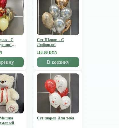
ров - С
Сет Шаров - С
дения!
Любовью!
N
110.00 BYN
орзину
В корзину
 Мишка
Сет шаров Для тебя
ремовый