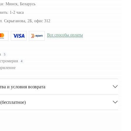
ки:
Минск, Беларусь
вить:
1-2 часа
л. Скрыганова, 2Б, офис 312
Все способы оплаты
а
5
стромерия
4
рмление
тва и условия возврата
(бесплатное)