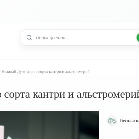
т Нежный Дуэт из роз сорта кантри и альстромерий
 сорта кантри и альстромери
Бесплатн