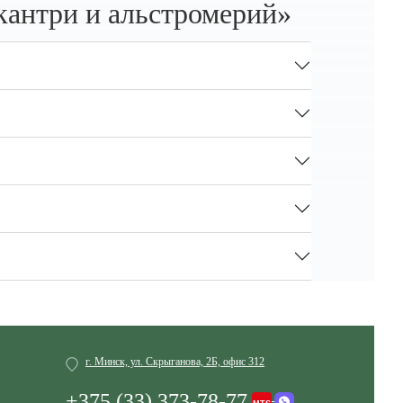
кантри и альстромерий»
г. Минск, ул. Скрыганова, 2Б, офис 312
+375 (33) 373-78-77