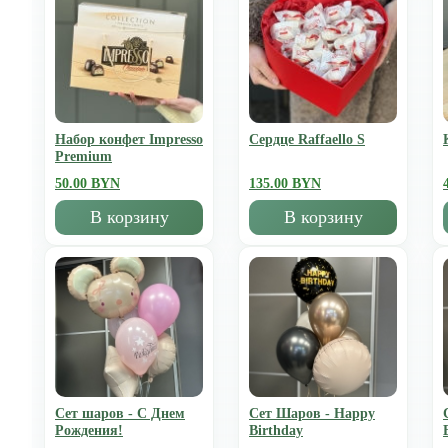
Набор конфет Impresso
Сердце Raffaello S
Premium
50.00 BYN
135.00 BYN
В корзину
В корзину
Сет шаров - С Днем
Сет Шаров - Happy
Рождения!
Birthday