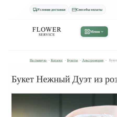
Условия доставки
Способы оплаты
Меню
На главную
-
Каталог
-
Букеты
-
Альстромерия
-
Буке
Букет Нежный Дуэт из роз