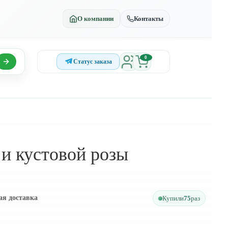
О компании
Контакты
0
Статус заказа
 и кустовой розы
ая доставка
Купили
75
раз