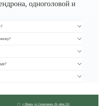
ендрона, одноголовой и
»?
Минску?
аде?
г. Минск, ул. Скрыганова, 2Б, офис 312