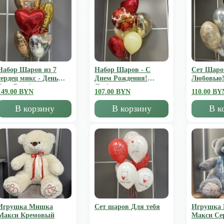
Набор Шаров из 7
Набор Шаров - С
Сет Шаро
сердец микс - День
Днем Рождения!
Любовью
Всех Влюбленных
Люблю
149.00 BYN
107.00 BYN
110.00 BY
В корзину
В корзину
В к
Игрушка Мишка
Сет шаров Для тебя
Игрушка
Mакси Кремовый
Mакси Се