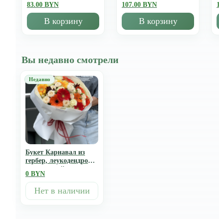
83.00 BYN
107.00 BYN
В корзину
В корзину
Вы недавно смотрели
Букет Карнавал из
гербер, леукодендрона,
одноголовой и
0 BYN
кустовой розы
Нет в наличии