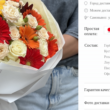
Город достав
Можем доста
Самовывоз:
у
Простая
оплата:
Состав:
Гер
Кус
Роз
Леу
Пи
Офо
Гарантия качес
Фото доставки 