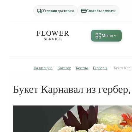
Условия доставки
Способы оплаты
Меню
На главную
-
Каталог
-
Букеты
-
Герберы
-
Букет Карн
Букет Карнавал из гербер