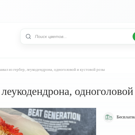
авал из гербер, леукодендрона, одноголовой и кустовой розы
, леукодендрона, одноголовой
Бесплатн