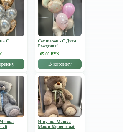
в - С
Сет шаров - С Днем
!
Рождения!
N
105.00 BYN
орзину
В корзину
 Мишка
Игрушка Мишка
рый
Mакси Коричневый