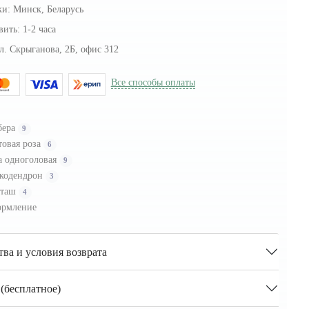
ки:
Минск, Беларусь
вить:
1-2 часа
л. Скрыганова, 2Б, офис 312
Все способы оплаты
бера
9
товая роза
6
а одноголовая
9
кодендрон
3
сташ
4
рмление
тва и условия возврата
(бесплатное)