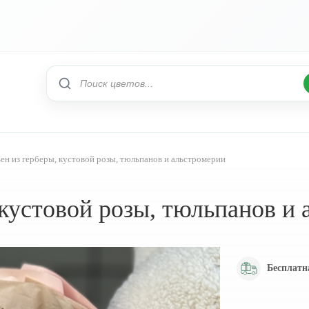
ен из герберы, кустовой розы, тюльпанов и альстромерии
 кустовой розы, тюльпанов и
Бесплатн