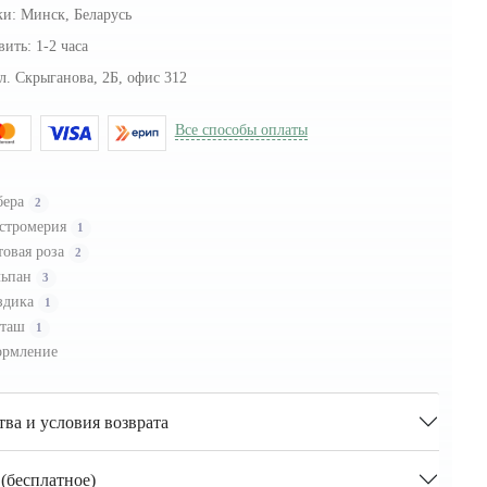
ки:
Минск, Беларусь
вить:
1-2 часа
л. Скрыганова, 2Б, офис 312
Все способы оплаты
бера
2
стромерия
1
товая роза
2
льпан
3
здика
1
сташ
1
рмление
тва и условия возврата
(бесплатное)