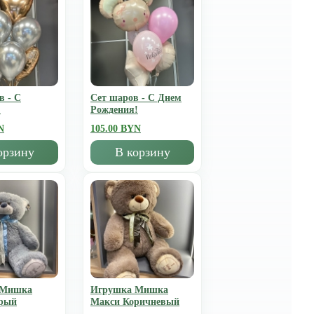
в - С
Сет шаров - С Днем
!
Рождения!
N
105.00 BYN
орзину
В корзину
 Мишка
Игрушка Мишка
рый
Mакси Коричневый