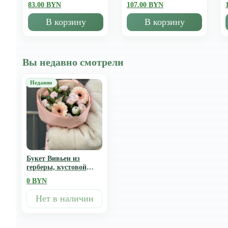
83.00 BYN
107.00 BYN
В корзину
В корзину
Вы недавно смотрели
Букет Вивьен из
герберы, кустовой
розы, тюльпанов и
0 BYN
альстромерии
Нет в наличии