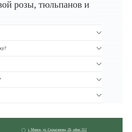
вой розы, тюльпанов и
ку?
?
г. Минск, ул. Скрыганова, 2Б, офис 312