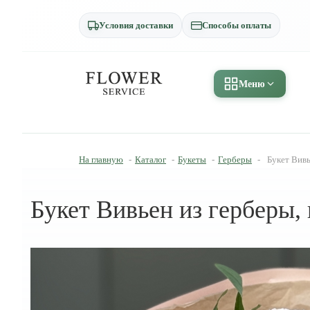
Условия доставки
Способы оплаты
Меню
На главную
-
Каталог
-
Букеты
-
Герберы
-
Букет Вивь
Букет Вивьен из герберы,