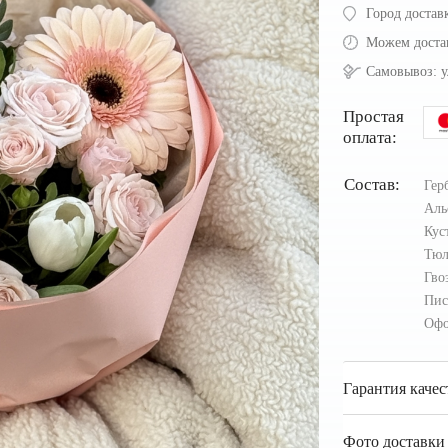
Город достав
Можем доста
Самовывоз:
у
Простая
оплата:
Состав:
Гер
Аль
Кус
Тю
Гво
Пи
Офо
Гарантия качес
Фото доставки 