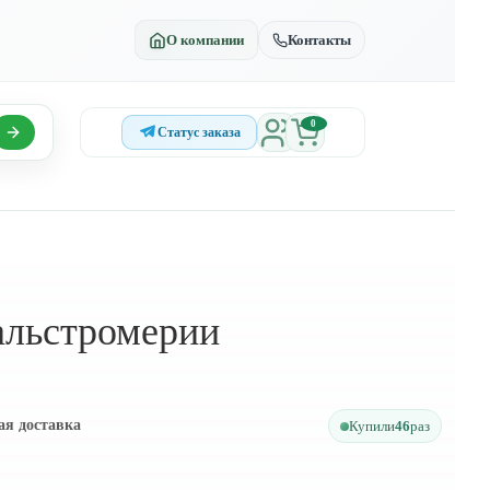
О компании
Контакты
0
Статус заказа
 альстромерии
ая доставка
Купили
46
раз