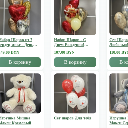
Набор Шаров из 7
Набор Шаров - С
Сет Шаро
сердец микс - День
Днем Рождения!
Любовью
Всех Влюбленных
Люблю
149.00 BYN
107.00 BYN
110.00 BY
В корзину
В корзину
В к
Игрушка Мишка
Сет шаров Для тебя
Игрушка
Mакси Кремовый
Mакси Се