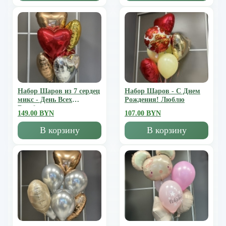
Набор Шаров из 7 сердец
Набор Шаров - С Днем
микс - День Всех
Рождения! Люблю
Влюбленных
149.00 BYN
107.00 BYN
В корзину
В корзину