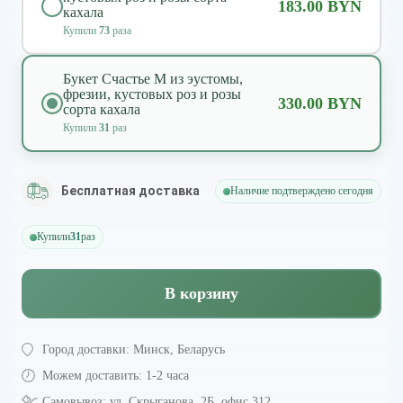
183.00 BYN
кахала
Купили
73
раза
Букет Счастье M из эустомы,
фрезии, кустовых роз и розы
330.00 BYN
сорта кахала
Купили
31
раз
Бесплатная доставка
Наличие подтверждено сегодня
Купили
31
раз
В корзину
Город доставки:
Минск, Беларусь
Можем доставить:
1-2 часа
Самовывоз:
ул. Скрыганова, 2Б, офис 312