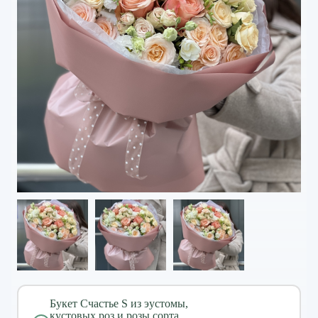
Букет Счастье S из эустомы,
кустовых роз и розы сорта