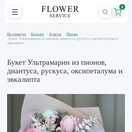
0
☰
На главную
-
Каталог
-
Букеты
-
Пионы
-
Букет Ультрамарин из пионов, диантуса, рускуса, оксипеталума и
эвкалипта
Букет Ультрамарин из пионов,
диантуса, рускуса, оксипеталума и
эвкалипта