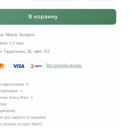
В корзину
ки:
Минск, Беларусь
вить:
1-2 часа
л. Скрыганова, 2Б, офис 312
Все способы оплаты
а одноголовая
3
стромерия
1
тома Алиса Роуз
1
таш
рмление
ет роз зависит от наличия
а указана за один букет!