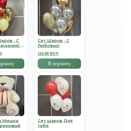
аров - С
Сет Шаров - С
ождения!
Любовью!
N
110.00 BYN
орзину
В корзину
а Мишка
Сет шаров Для
Кремовый
тебя