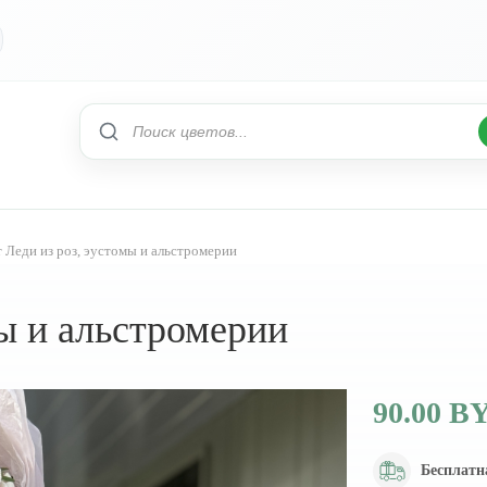
т Леди из роз, эустомы и альстромерии
мы и альстромерии
90.00 B
Бесплатн