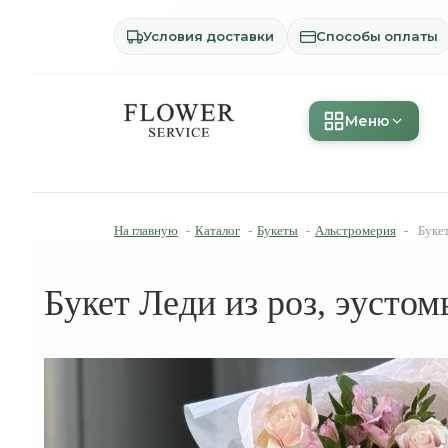
Условия доставки
Способы оплаты
Меню
На главную
-
Каталог
-
Букеты
-
Альстромерия
-
Буке
Букет Леди из роз, эусто