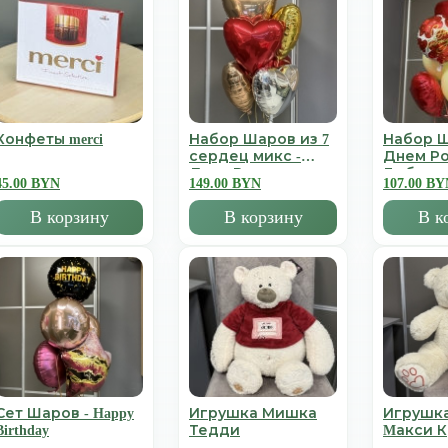
Конфеты merci
Набор Шаров из 7
Набор Ш
сердец микс -
Днем Р
День Всех
Люблю
45.00 BYN
149.00 BYN
107.00 BY
Влюбленных
В корзину
В корзину
В к
Сет Шаров - Happy
Игрушка Мишка
Игрушк
Birthday
Тедди
Mакси 