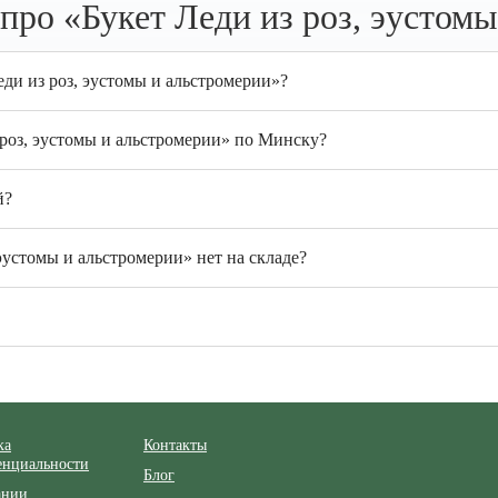
про «Букет Леди из роз, эустомы
еди из роз, эустомы и альстромерии»?
 роз, эустомы и альстромерии» по Минску?
й?
эустомы и альстромерии» нет на складе?
ка
Контакты
енциальности
Блог
ании