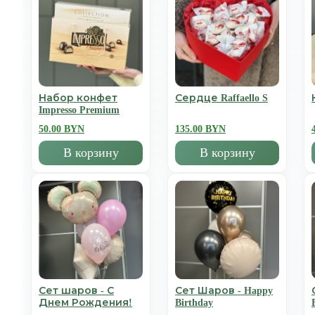
Набор конфет
Сердце Raffaello S
Impresso Premium
50.00 BYN
135.00 BYN
В корзину
В корзину
Сет шаров - С
Сет Шаров - Happy
Днем Рождения!
Birthday