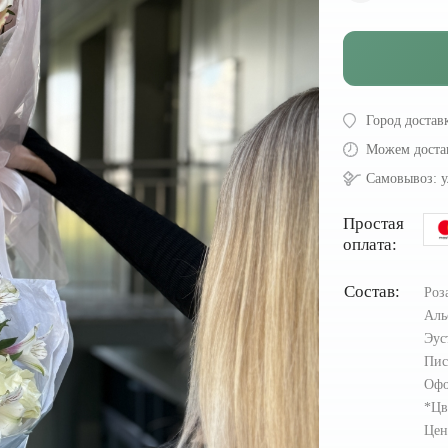
Город достав
Можем доста
Самовывоз:
у
Простая
оплата:
Состав:
Роз
Аль
Эус
Пис
Офо
*Цв
Цен