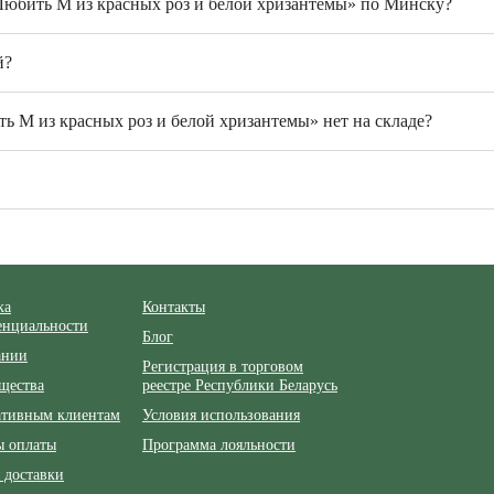
Любить M из красных роз и белой хризантемы» по Минску?
й?
ь M из красных роз и белой хризантемы» нет на складе?
ка
Контакты
енциальности
Блог
ании
Регистрация в торговом
щества
реестре Республики Беларусь
ативным клиентам
Условия использования
ы оплаты
Программа лояльности
 доставки