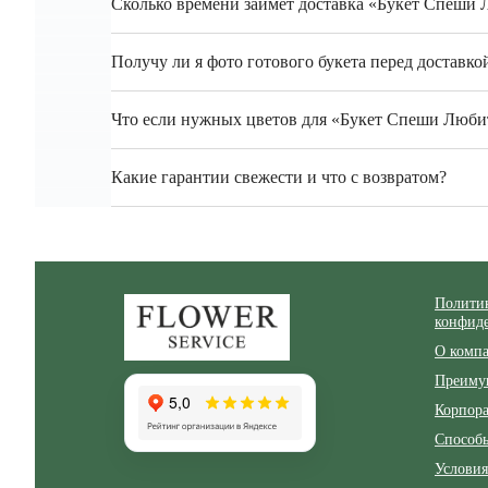
Сколько времени займёт доставка «Букет Спеши 
Получу ли я фото готового букета перед доставко
Что если нужных цветов для «Букет Спеши Любит
Какие гарантии свежести и что с возвратом?
Zakazcvetov.by
Полити
конфид
О комп
Преиму
Корпор
Способ
Условия