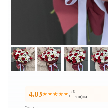
из 5
4.83
★★★★★
6 отзыв(ов)
Оценка
*