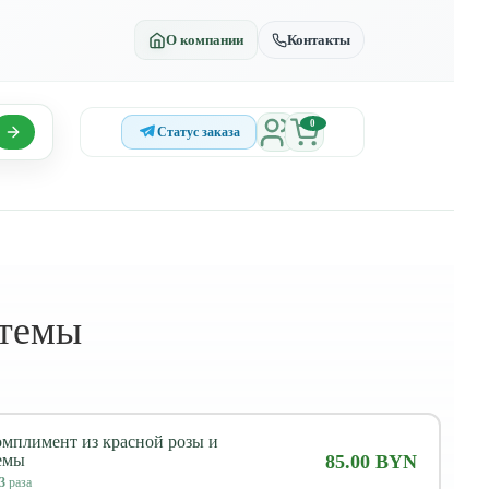
О компании
Контакты
0
Статус заказа
нтемы
омплимент из красной розы и
емы
85.00 BYN
3
раза