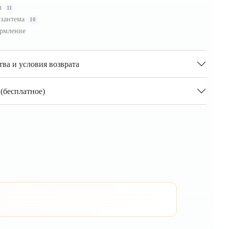
а
11
зантема
10
рмление
тва и условия возврата
(бесплатное)