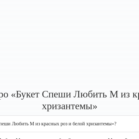
ро «Букет Спеши Любить M из кр
хризантемы»
Спеши Любить M из красных роз и белой хризантемы»?