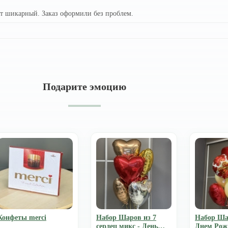
ет шикарный. Заказ оформили без проблем.
Подарите эмоцию
Конфеты merci
Набор Шаров из 7
Набор Ша
сердец микс - День
Днем Рож