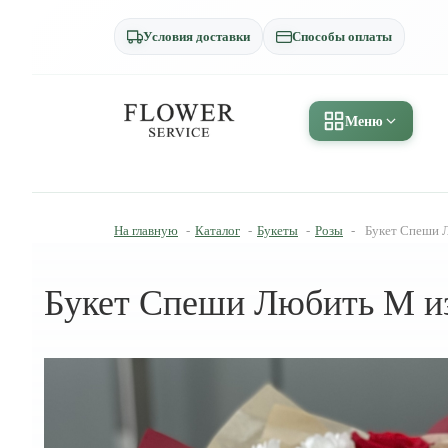
Условия доставки
Способы оплаты
Меню
На главную
-
Каталог
-
Букеты
-
Розы
-
Букет Спеши Л
Букет Спеши Любить M из