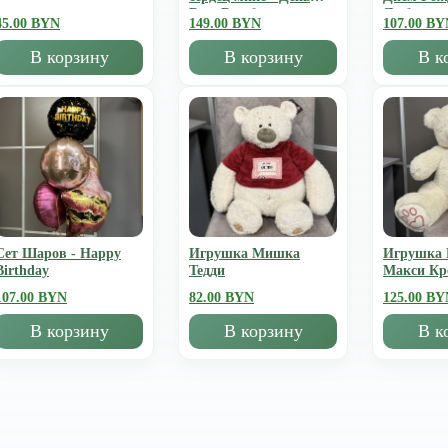
Всех Влюбленных
Люблю
45.00 BYN
149.00 BYN
107.00 BY
В корзину
В корзину
В к
Сет Шаров - Happy
Игрушка Мишка
Игрушка
Birthday
Тедди
Mакси К
107.00 BYN
82.00 BYN
125.00 BY
В корзину
В корзину
В к