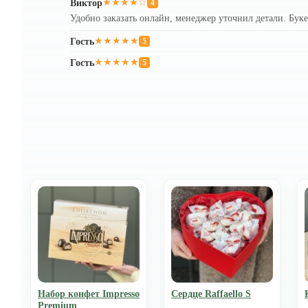
Виктор
★★★★☆
4
Удобно заказать онлайн, менеджер уточнил детали. Бук
Гость
★★★★★
5
Гость
★★★★★
5
Набор конфет Impresso
Сердце Raffaello S
Premium