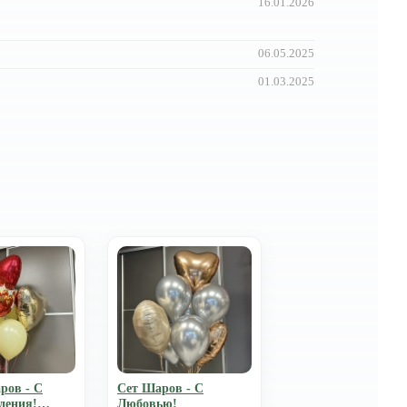
16.01.2026
06.05.2025
01.03.2025
ров - С
Сет Шаров - С
дения!
Любовью!