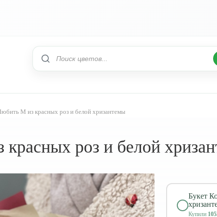
юбить M из красных роз и белой хризантемы
 красных роз и белой хриза
Букет К
хризант
Купили
105