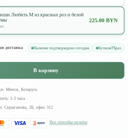
пеши Любить M из красных роз и белой
емы
225.00 BYN
аз
ая доставка
Наличие подтверждено сегодня
Купили
75
раз
В корзину
ки:
Минск, Беларусь
вить:
1-2 часа
л. Скрыганова, 2Б, офис 312
Все способы оплаты