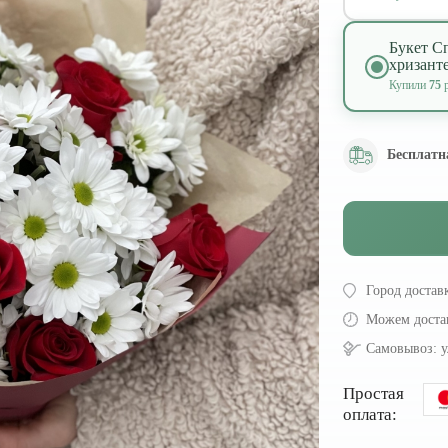
Букет С
хризант
Купили
75
р
Бесплатн
Город достав
Можем доста
Самовывоз:
у
Простая
оплата: