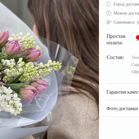
Город достав
Можем доста
Самовывоз:
у
Простая
оплата:
Состав:
Тю
Сир
Офо
Гарантия качес
Фото доставки 