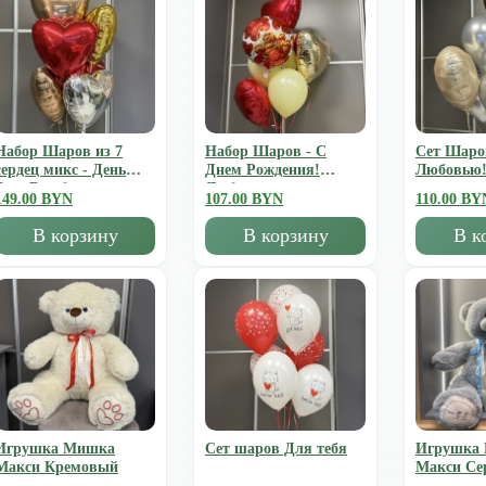
Набор Шаров из 7
Набор Шаров - С
Сет Шаро
сердец микс - День
Днем Рождения!
Любовью
Всех Влюбленных
Люблю
149.00 BYN
107.00 BYN
110.00 BY
В корзину
В корзину
В к
Игрушка Мишка
Сет шаров Для тебя
Игрушка
Mакси Кремовый
Mакси Се