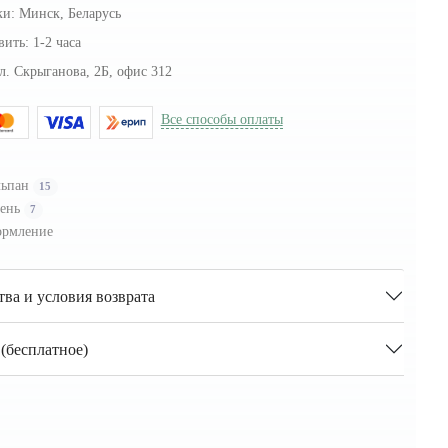
ки:
Минск, Беларусь
вить:
1-2 часа
л. Скрыганова, 2Б, офис 312
Все способы оплаты
льпан
15
ень
7
рмление
тва и условия возврата
(бесплатное)