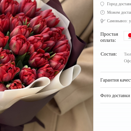
Город достав
Можем доста
Самовывоз:
у
Простая
оплата:
Состав:
Тюл
Офо
Гарантия качес
Фото доставки 