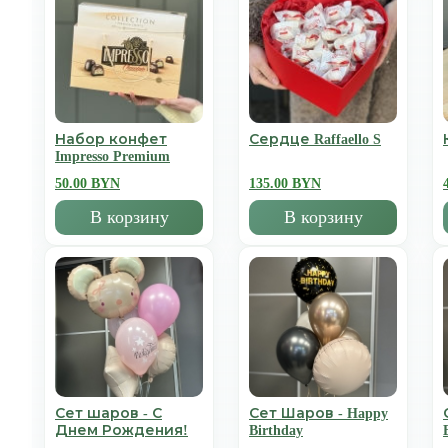
Набор конфет
Сердце Raffaello S
Impresso Premium
50.00 BYN
135.00 BYN
В корзину
В корзину
Сет шаров - С
Сет Шаров - Happy
Днем Рождения!
Birthday