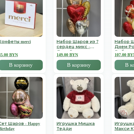
Конфеты merci
Набор Шаров из 7
Набор Ш
сердец микс -
Днем Р
День Всех
Люблю
45.00 BYN
149.00 BYN
107.00 BY
Влюбленных
В корзину
В корзину
В к
Сет Шаров - Happy
Игрушка Мишка
Игрушк
Birthday
Тедди
Mакси 