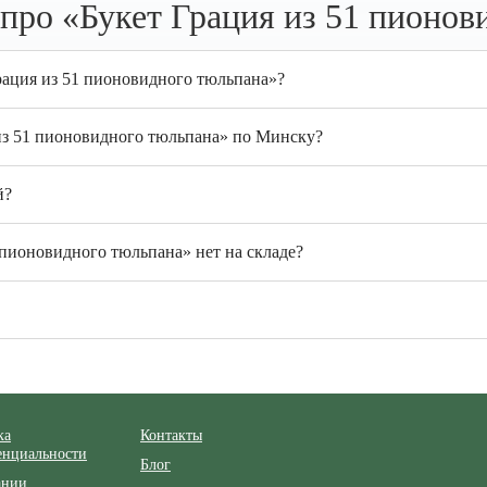
про «Букет Грация из 51 пионов
рация из 51 пионовидного тюльпана»?
 из 51 пионовидного тюльпана» по Минску?
й?
 пионовидного тюльпана» нет на складе?
ка
Контакты
енциальности
Блог
ании