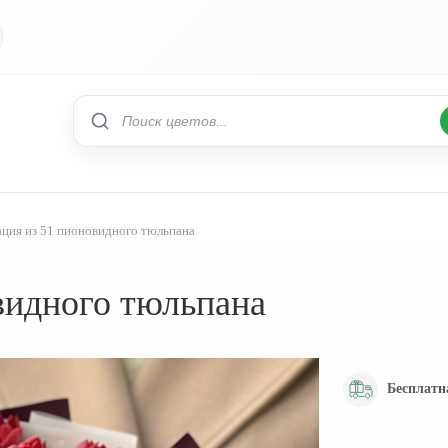
ация из 51 пионовидного тюльпана
видного тюльпана
Бесплатн