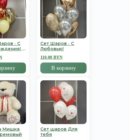
аров - С
Сет Шаров - С
ождения!
Любовью!
N
110.00 BYN
орзину
В корзину
а Мишка
Сет шаров Для
Кремовый
тебя