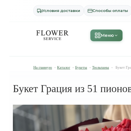
Условия доставки
Способы оплаты
Меню
На главную
-
Каталог
-
Букеты
-
Тюльпаны
-
Букет Гр
Букет Грация из 51 пионо