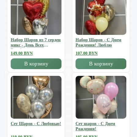
Набор Шаров из 7 сердец
Набор Шаров - С Днем
микс - День Всех
Рождения! Люблю
Влюбленных
149.00 BYN
107.00 BYN
В корзину
В корзину
Сет Шаров - С Любовью!
Сет шаров - С Днем
Рождения!