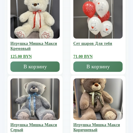
Игрушка Мишка Mакси
Сет шаров Для тебя
Кремовый
125.00 BYN
71.00 BYN
В корзину
В корзину
Игрушка Мишка Mакси
Игрушка Мишка Mакси
Серый
Коричневый