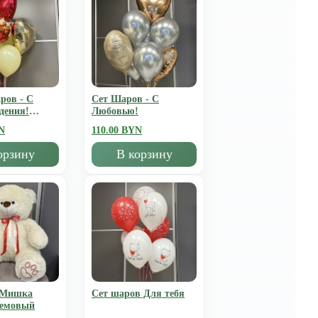
ров - С
Сет Шаров - С
дения!
Любовью!
N
110.00 BYN
орзину
В корзину
 Мишка
Сет шаров Для тебя
ремовый