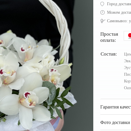
Город достав
Можем доста
Самовывоз:
у
Простая
оплата:
Состав:
Ци
Эвк
Эус
Пи
Кор
Оаз
Гарантия качес
Фото доставки 