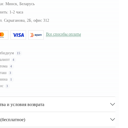
ки:
Минск, Беларусь
вить:
1-2 часа
л. Скрыганова, 2Б, офис 312
Все способы оплаты
мбидиум
15
алипт
4
тома
4
сташ
3
зина
1
ис
3
тва и условия возврата
(бесплатное)