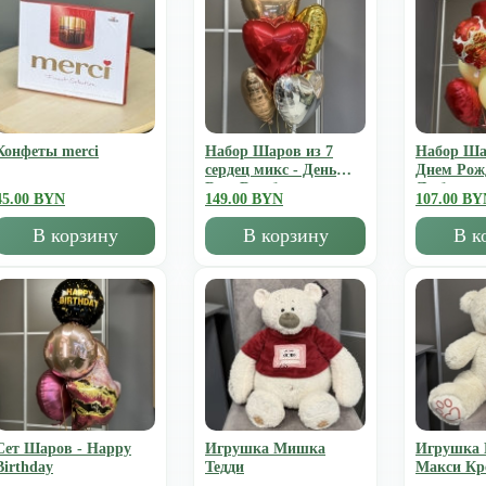
Конфеты merci
Набор Шаров из 7
Набор Ша
сердец микс - День
Днем Рож
Всех Влюбленных
Люблю
45.00 BYN
149.00 BYN
107.00 BY
В корзину
В корзину
В к
Сет Шаров - Happy
Игрушка Мишка
Игрушка
Birthday
Тедди
Mакси К