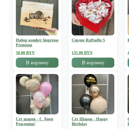
Набор конфет Impresso
Сердце Raffaello S
Premium
50.00 BYN
135.00 BYN
В корзину
В корзину
Сет шаров - С Днем
Сет Шаров - Happy
Рождения!
Birthday