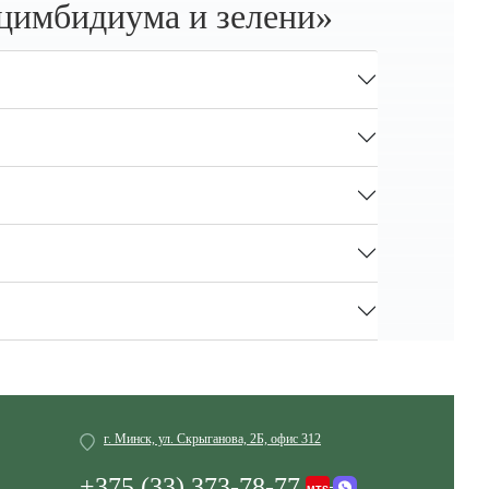
цимбидиума и зелени»
г. Минск, ул. Скрыганова, 2Б, офис 312
+375 (33) 373-78-77