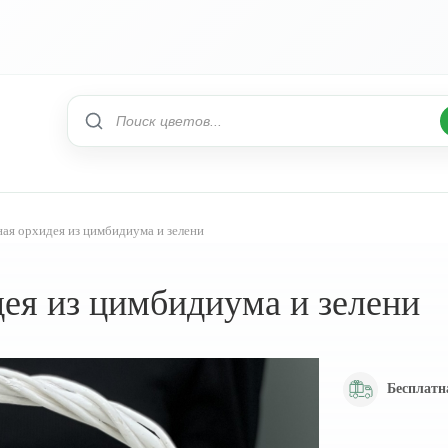
ая орхидея из цимбидиума и зелени
ея из цимбидиума и зелени
Бесплатн