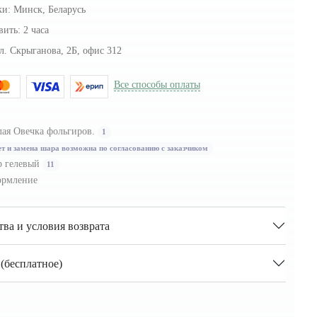
ки:
Минск, Беларусь
вить:
2 часа
л. Скрыганова, 2Б, офис 312
Все способы оплаты
ая Овечка фольгиров.
1
т и замена шара возможна по согласованию с заказчиком
 гелевый
11
рмление
тва и условия возврата
(бесплатное)