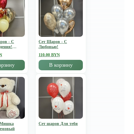
ров - С
Сет Шаров - С
дения!
Любовью!
N
110.00 BYN
орзину
В корзину
 Мишка
Сет шаров Для тебя
ремовый