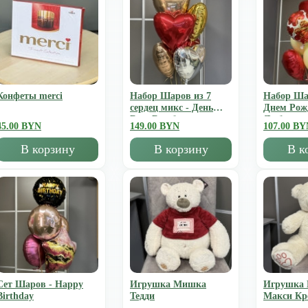
Конфеты merci
Набор Шаров из 7
Набор Ша
сердец микс - День
Днем Рож
Всех Влюбленных
Люблю
45.00 BYN
149.00 BYN
107.00 BY
В корзину
В корзину
В к
Сет Шаров - Happy
Игрушка Мишка
Игрушка
Birthday
Тедди
Mакси К