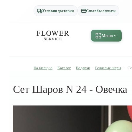
Условия доставки
Способы оплаты
Меню
На главную
-
Каталог
-
Подарки
-
Гелиевые шары
-
Се
Сет Шаров N 24 - Овечка