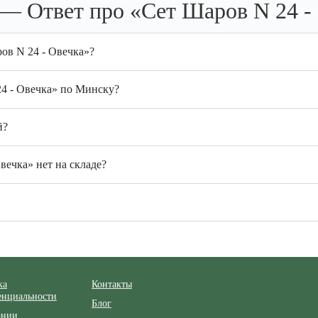
— Ответ про «Сет Шаров N 24 -
ов N 24 - Овечка»?
24 - Овечка» по Минску?
й?
вечка» нет на складе?
ка
Контакты
енциальности
Блог
ании