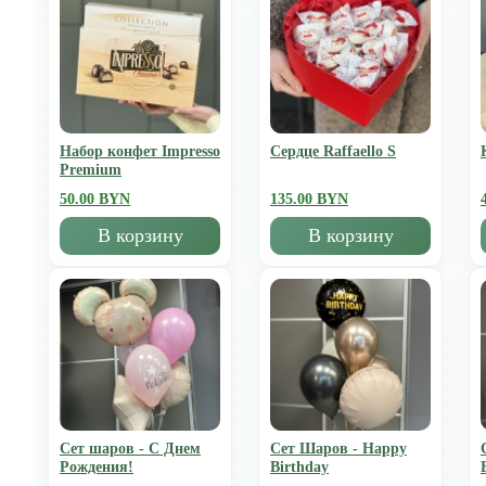
Набор конфет Impresso
Сердце Raffaello S
Premium
50.00 BYN
135.00 BYN
В корзину
В корзину
Сет шаров - С Днем
Сет Шаров - Happy
Рождения!
Birthday