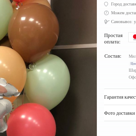
Город достав
Можем доста
Самовывоз:
у
Простая
оплата:
Состав:
Мил
Цве
Шар
Офо
Гарантия качес
Фото доставки 