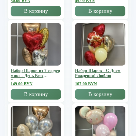
50.00 BYN
45.00 BYN
В корзину
В корзину
Набор Шаров из 7 сердец
Набор Шаров - С Днем
микс - День Всех
Рождения! Люблю
Влюбленных
149.00 BYN
107.00 BYN
В корзину
В корзину