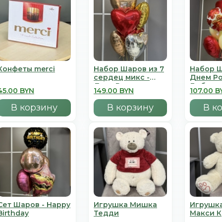
Конфеты merci
Набор Шаров из 7
Набор Ш
сердец микс -
Днем Р
День Всех
Люблю
45.00 BYN
149.00 BYN
107.00 B
Влюбленных
В корзину
В корзину
В к
Сет Шаров - Happy
Игрушка Мишка
Игрушк
Birthday
Тедди
Mакси 