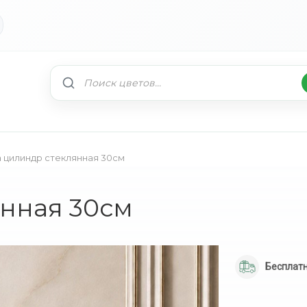
а цилиндр стеклянная 30см
янная 30см
Бесплатн