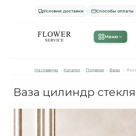
Условия доставки
Способы оплаты
Меню
На главную
-
Каталог
-
Подарки
-
Вазы
-
Ваз
Ваза цилиндр стекл