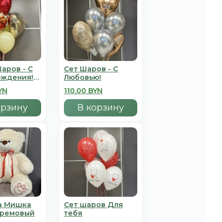
аров - С
Сет Шаров - С
ождения!
Любовью!
YN
110.00 BYN
орзину
В корзину
а Мишка
Сет шаров Для
Кремовый
тебя