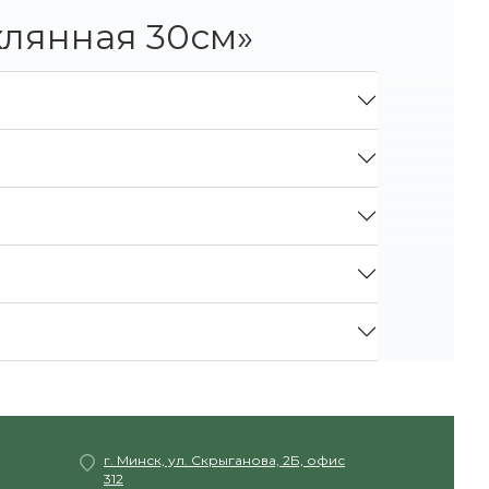
клянная 30см»
г. Минск, ул. Скрыганова, 2Б, офис
312