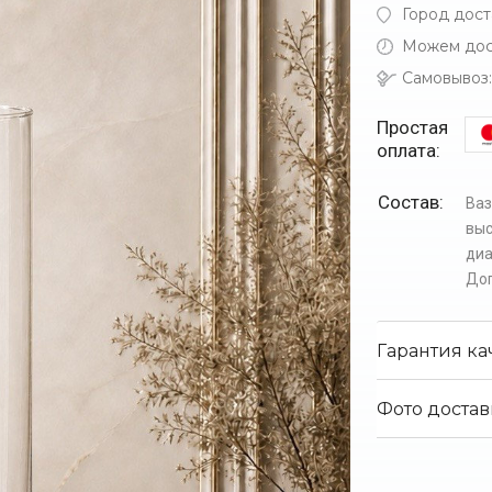
Город дост
Можем дос
Самовывоз:
Простая
оплата:
Состав:
Ваз
выс
диа
Доп
Гарантия ка
Фото достав